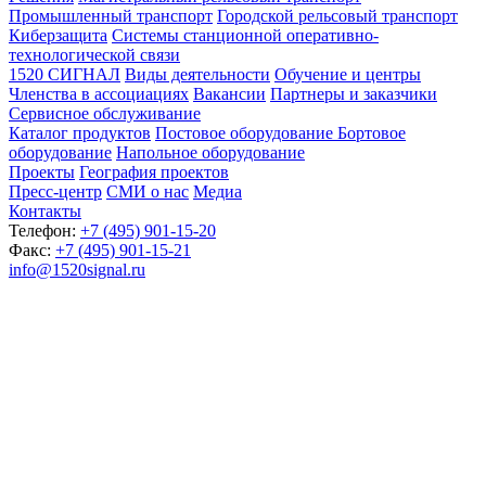
Промышленный транспорт
Городской рельсовый транспорт
Киберзащита
Системы станционной оперативно-
технологической связи
1520 СИГНАЛ
Виды деятельности
Обучение и центры
Членства в ассоциациях
Вакансии
Партнеры и заказчики
Сервисное обслуживание
Каталог продуктов
Постовое оборудование
Бортовое
оборудование
Напольное оборудование
Проекты
География проектов
Пресс-центр
СМИ о нас
Медиа
Контакты
Телефон:
+7 (495) 901-15-20
Факс:
+7 (495) 901-15-21
info@1520signal.ru