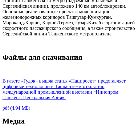
станций Ташкентского метро (надземные Кольцевая и
Сергелийская линии), проложено 140 км автоблокировки.
Основные реализованные проекты: модернизация
железнодорожных коридоров Ташгузар-Кумкурган,
Мароканд-Карши, Карши-Термез, Гузар-Китаб с организацией
скоростного пассажирского сообщения, а также строительство
Сергелийской линии Ташкентского метрополитена.
Файлы для скачивания
В газете «Гудок» вышла статья «Нацпроект» представляет
цифровые технологии в Ташкенте» к открытию
международной промышленной выставки «Иннопром.
Ташкент. Центральная Азия».
pdf (4.94 МБ)
Медиа