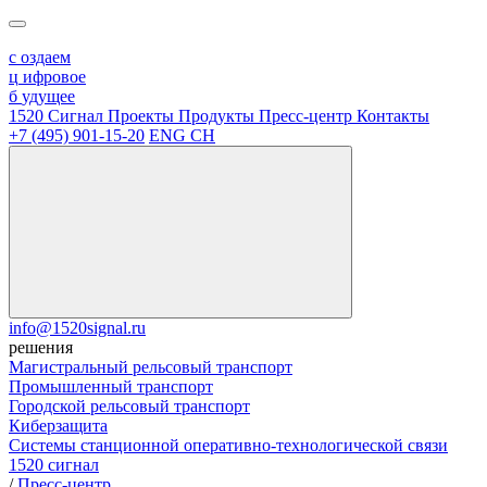
с
оздаем
ц
ифровое
б
удущее
1520 Сигнал
Проекты
Продукты
Пресс-центр
Контакты
+7 (495) 901-15-20
ENG
CH
info@1520signal.ru
решения
Магистральный рельсовый транспорт
Промышленный транспорт
Городской рельсовый транспорт
Киберзащита
Системы станционной оперативно-технологической связи
1520 сигнал
/
Пресс-центр