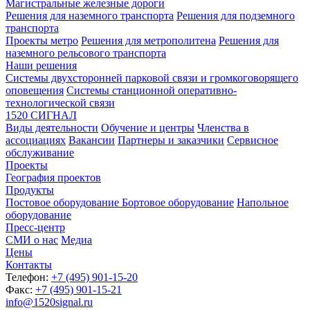
Магистральные железные дороги
Решения для наземного транспорта
Решения для подземного
транспорта
Проекты метро
Решения для метрополитена
Решения для
наземного рельсового транспорта
Наши решения
Системы двухсторонней парковой связи и громкоговорящего
оповещения
Системы станционной оперативно-
технологической связи
1520 СИГНАЛ
Виды деятельности
Обучение и центры
Членства в
ассоциациях
Вакансии
Партнеры и заказчики
Сервисное
обслуживание
Проекты
География проектов
Продукты
Постовое оборудование
Бортовое оборудование
Напольное
оборудование
Пресс-центр
СМИ о нас
Медиа
Цены
Контакты
Телефон:
+7 (495) 901-15-20
Факс:
+7 (495) 901-15-21
info@1520signal.ru