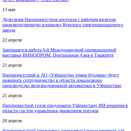
13 мая
Делегация Нацпроектстроя посетила с рабочим визитом
производственную площадку Курского электроаппаратного
завода
22 апреля
Завершается работа 6-й Международной промышленной
выставки ИННОПРОМ. Центральная Азия в Ташкенте
21 апреля
Нацпроектстрой и АО «Узбекистон темир йуллари» будут
развивать сотрудничество в области локализации
производства железнодорожной автоматики в Узбекистане
21 апреля
Нацпроекстрой готов предложить Узбекистану ИИ-решения в
области систем управления движением поездов
20 апреля
Нацпроектстрой представил интеллектуальные решения для