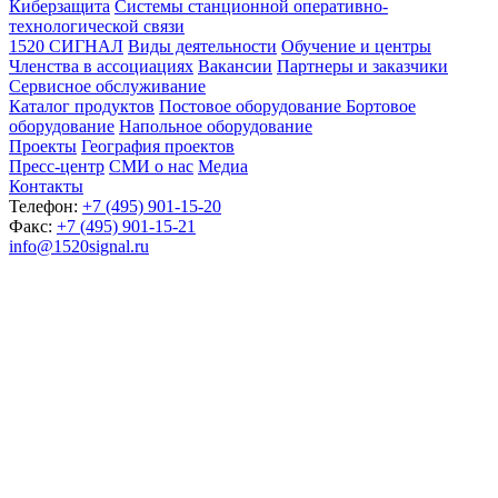
Киберзащита
Системы станционной оперативно-
технологической связи
1520 СИГНАЛ
Виды деятельности
Обучение и центры
Членства в ассоциациях
Вакансии
Партнеры и заказчики
Сервисное обслуживание
Каталог продуктов
Постовое оборудование
Бортовое
оборудование
Напольное оборудование
Проекты
География проектов
Пресс-центр
СМИ о нас
Медиа
Контакты
Телефон:
+7 (495) 901-15-20
Факс:
+7 (495) 901-15-21
info@1520signal.ru