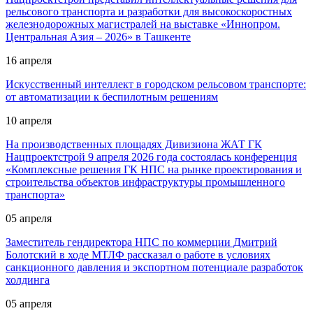
рельсового транспорта и разработки для высокоскоростных
железнодорожных магистралей на выставке «Иннопром.
Центральная Азия – 2026» в Ташкенте
16 апреля
Искусственный интеллект в городском рельсовом транспорте:
от автоматизации к беспилотным решениям
10 апреля
На производственных площадях Дивизиона ЖАТ ГК
Нацпроектстрой 9 апреля 2026 года состоялась конференция
«Комплексные решения ГК НПС на рынке проектирования и
строительства объектов инфраструктуры промышленного
транспорта»
05 апреля
Заместитель гендиректора НПС по коммерции Дмитрий
Болотский в ходе МТЛФ рассказал о работе в условиях
санкционного давления и экспортном потенциале разработок
холдинга
05 апреля