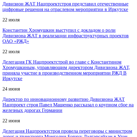
Дивизион ЖАТ Нацпроектстроя представил отечественные
цифровые решения на отраслевом мероприятии в Иркутске
22 июля
Константин Хромушкин выступил с докладом о роли
Дивизиона ЖАТ в реализации инфраструктурных проектов
ОАО «РЖД»
22 июля
Делегация ГК Нацпроектстрой во главе с Константином
Хромушкиным, управляющим директором Дивизиона ЖАТ,
приняла участие в производственном мероприятии РЖД В
Иркутске
24 июня
Директор по инновационному развитию Дивизиона ЖАТ
Нацпроект строя Павел Мащенко рассказал о крупном сбое на
железных дорогах Германии
22 июня
Делегация Нацпроектстроя провела переговоры с министром
дорог и транспорта Монголии Борхуу Дэлгэрсайхан в Улан-