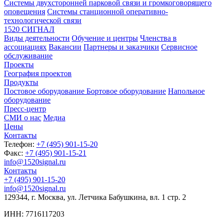
Системы двухсторонней парковой связи и громкоговорящего
оповещения
Системы станционной оперативно-
технологической связи
1520 СИГНАЛ
Виды деятельности
Обучение и центры
Членства в
ассоциациях
Вакансии
Партнеры и заказчики
Сервисное
обслуживание
Проекты
География проектов
Продукты
Постовое оборудование
Бортовое оборудование
Напольное
оборудование
Пресс-центр
СМИ о нас
Медиа
Цены
Контакты
Телефон:
+7 (495) 901-15-20
Факс:
+7 (495) 901-15-21
info@1520signal.ru
Контакты
+7 (495) 901-15-20
info@1520signal.ru
129344, г. Москва, ул. Летчика Бабушкина, вл. 1 стр. 2
ИНН: 7716117203