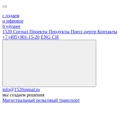
с
оздаем
ц
ифровое
б
удущее
1520 Сигнал
Проекты
Продукты
Пресс-центр
Контакты
+7 (495) 901-15-20
ENG
CH
info@1520signal.ru
мы создаем решения
Магистральный рельсовый транспорт