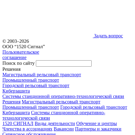
Задать вопрос
© 2003–2026
ООО “1520 Сигнал”
Пользовательское
соглашение
Поиск по сайту
Решения
Магистральный рельсовый транспорт
Промышленный транспорт
Городской рельсовый транспорт
Киберзащита
Системы станционной оперативно-технологической связи
Решения
Магистральный рельсовый транспорт
Промышленный транспорт
Городской рельсовый транспорт
Киберзащита
Системы станционной оперативно-
технологической связи
1520 СИГНАЛ
Виды деятельности
Обучение и центры
Членства в ассоциациях
Вакансии
Партнеры и заказчики
Сервисное обслуживание