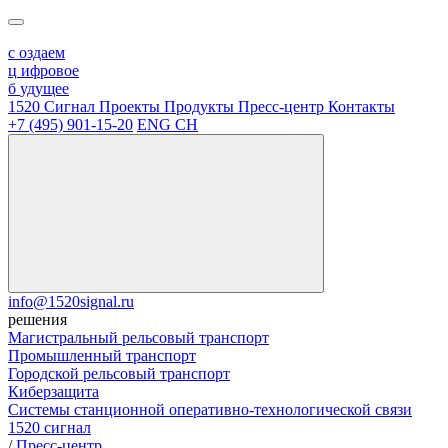
с
оздаем
ц
ифровое
б
удущее
1520 Сигнал
Проекты
Продукты
Пресс-центр
Контакты
+7 (495) 901-15-20
ENG
CH
info@1520signal.ru
решения
Магистральный рельсовый транспорт
Промышленный транспорт
Городской рельсовый транспорт
Киберзащита
Системы станционной оперативно-технологической связи
1520 сигнал
/
Пресс-центр