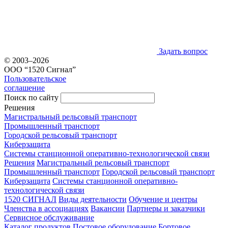
Задать вопрос
© 2003–2026
ООО “1520 Сигнал”
Пользовательское
соглашение
Поиск по сайту
Решения
Магистральный рельсовый транспорт
Промышленный транспорт
Городской рельсовый транспорт
Киберзащита
Системы станционной оперативно-технологической связи
Решения
Магистральный рельсовый транспорт
Промышленный транспорт
Городской рельсовый транспорт
Киберзащита
Системы станционной оперативно-
технологической связи
1520 СИГНАЛ
Виды деятельности
Обучение и центры
Членства в ассоциациях
Вакансии
Партнеры и заказчики
Сервисное обслуживание
Каталог продуктов
Постовое оборудование
Бортовое