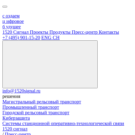
с
оздаем
ц
ифровое
б
удущее
1520 Сигнал
Проекты
Продукты
Пресс-центр
Контакты
+7 (495) 901-15-20
ENG
CH
info@1520signal.ru
решения
Магистральный рельсовый транспорт
Промышленный транспорт
Городской рельсовый транспорт
Киберзащита
Системы станционной оперативно-технологической связи
1520 сигнал
/
Пресс-центр