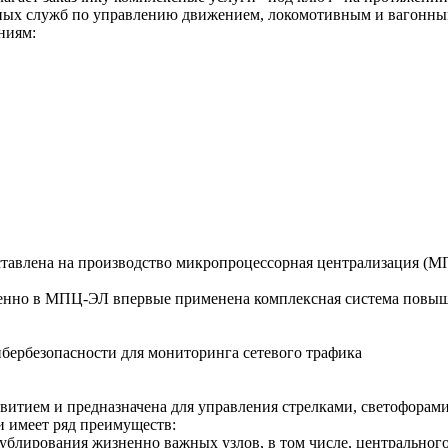
ежных служб по управлению движением, локомотивным и вагонн
ниям:
ставлена на производство микропроцессорная централизация (М
менно в МПЦ-ЭЛ впервые применена комплексная система повы
итием и предназначена для управления стрелками, светофорами
и имеет ряд преимуществ:
дублирования жизненно важных узлов, в том числе, центральног