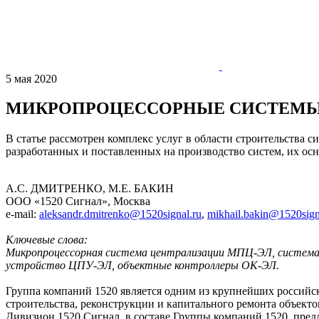
5 мая 2020
МИКРОПРОЦЕССОРНЫЕ СИСТЕМЫ 
В статье рассмотрен комплекс услуг в области строительства 
разработанных и поставленных на производство систем, их ос
А.С. ДМИТРЕНКО, М.Е. БАКИН
ООО «1520 Сигнал», Москва
e-mail:
aleksandr.dmitrenko@1520signal.ru
,
mikhail.bakin@1520sign
Ключевые слова:
Микропроцессорная система централизации МПЦ-ЭЛ, система
устройство ЦПУ-ЭЛ, объектные контроллеры ОК-ЭЛ.
Группа компаний 1520 является одним из крупнейших российс
строительства, реконструкции и капитального ремонта объек
Дивизион 1520 Сигнал, в составе Группы компаний 1520, пред