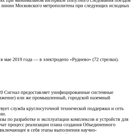
ях при минимальном интервале попутного следования поездов
ой линии Московского метрополитена при следующих исходных
в мае 2019 года — в электродепо «Руднево» (72 стрелки).
20 Сигнал предоставляет унифицированные системные
движение) или же промышленный, городской наземный
твует служба круглосуточной технической поддержки и сеть
ии.
зы по разработке и эксплуатации комплексов и устройств для
чат процесс реализации плана создания Объединенного
 включающее в себя этапы выполнения научно-