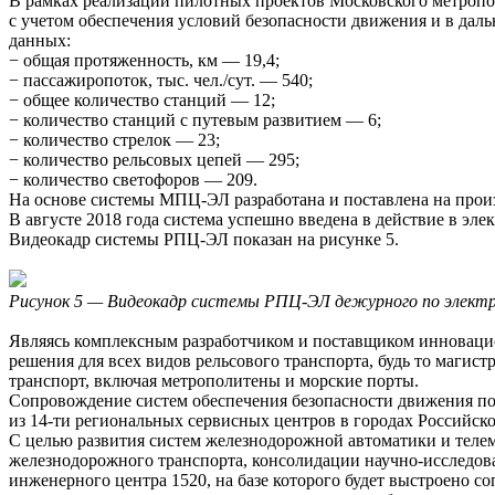
В рамках реализации пилотных проектов Московского метропо
с учетом обеспечения условий безопасности движения и в да
данных:
− общая протяженность, км — 19,4;
− пассажиропоток, тыс. чел./сут. — 540;
− общее количество станций — 12;
− количество станций с путевым развитием — 6;
− количество стрелок — 23;
− количество рельсовых цепей — 295;
− количество светофоров — 209.
На основе системы МПЦ-ЭЛ разработана и поставлена на прои
В августе 2018 года система успешно введена в действие в эле
Видеокадр системы РПЦ-ЭЛ показан на рисунке 5.
Рисунок 5 — Видеокадр системы РПЦ-ЭЛ дежурного по электр
Являясь комплексным разработчиком и поставщиком инноваци
решения для всех видов рельсового транспорта, будь то маг
транспорт, включая метрополитены и морские порты.
Сопровождение систем обеспечения безопасности движения пое
из 14-ти региональных сервисных центров в городах Российск
С целью развития систем железнодорожной автоматики и телем
железнодорожного транспорта, консолидации научно-исследова
инженерного центра 1520, на базе которого будет выстроено 