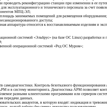
ми проводить реконфигурацию станции при изменении в ее путе
для эксплуатационного и технического персонала за счет появ
мпонентов МПЦ-ЭЛ;
 площадь занимаемых помещений для размещения оборудования;
несанкционированного доступа;
ная аппаратура относится к восстанавливаемым изделиям и эксп
рационной системой «Эльбрус» (на базе ОС Linux) разработки 
O;
твенной операционной системой «Ред ОС Муром»;
в самодиагностики. Контроль безотказного функционирования
РМ и в систему мониторинга. Диагностика АРМ позволяет контр
требляемое разными клиентскими программами или сервером сис
ам передачи данных.
овательских аккаунтов, в которую входят: индикация и тревож
писи, долгой работы без смены дежурства пользователями.