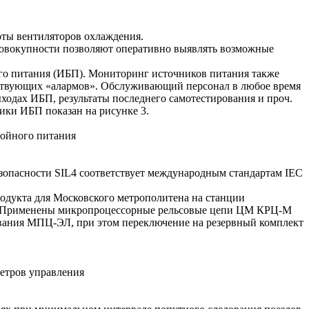
роты вентиляторов охлаждения.
совокупности позволяют оперативно выявлять возможные
го питания (ИБП). Мониторинг источников питания также
тствующих «алармов». Обслуживающий персонал в любое время
ыходах ИБП, результаты последнего самотестирования и проч.
ики ИБП показан на рисунке 3.
зопасности SIL4 соответствует международным стандартам IEC
одукта для Московского метрополитена на станции
а. Применены микропроцессорные рельсовые цепи ЦМ КРЦ-М
ания МПЦ-ЭЛ, при этом переключение на резервный комплект