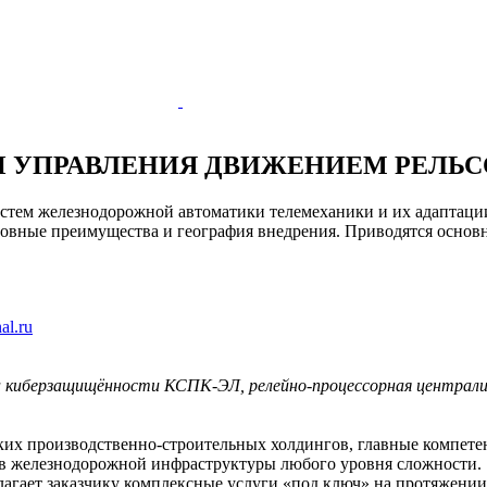
УПРАВЛЕНИЯ ДВИЖЕНИЕМ РЕЛЬС
систем железнодорожной автоматики телемеханики и их адаптаци
новные преимущества и география внедрения. Приводятся основ
al.ru
 киберзащищённости КСПК-ЭЛ, релейно-процессорная централи
ких производственно-строительных холдингов, главные компетен
тов железнодорожной инфраструктуры любого уровня сложности.
лагает заказчику комплексные услуги «под ключ» на протяжени