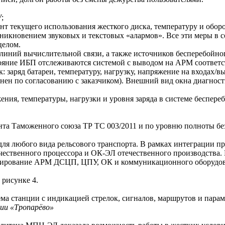
;
ент текущего использования жесткого диска, температуру и обо
никновением звуковых и текстовых «алармов». Все эти меры в 
целом.
иний вычислительной связи, а также источников бесперебойно
стояние ИБП отслеживаются системой с выводом на АРМ соотве
 заряд батареи, температуру, нагрузку, напряжение на входах/в
ен по согласованию с заказчиком). Внешний вид окна диагност
та Таможенного союза ТР ТС 003/2011 и по уровню полноты бе
я любого вида рельсового транспорта. В рамках интеграции пр
чественного процессора и ОК-ЭЛ отечественного производств
рвирование АРМ ДСЦП, ЦПУ, ОК и коммуникационного оборудов
 рисунке 4.
ии «Тропарёво»