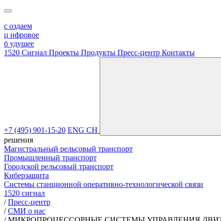
с
оздаем
ц
ифровое
б
удущее
1520 Сигнал
Проекты
Продукты
Пресс-центр
Контакты
+7 (495) 901-15-20
ENG
CH
решения
Магистральный рельсовый транспорт
Промышленный транспорт
Городской рельсовый транспорт
Киберзащита
Системы станционной оперативно-технологической связи
1520 сигнал
/
Пресс-центр
/
СМИ о нас
/
МИКРОПРОЦЕССОРНЫЕ СИСТЕМЫ УПРАВЛЕНИЯ ДВИ