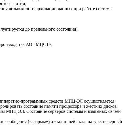
вом развитии;
ления возможности архивации данных при работе системы
луатируется до предельного состояния);
и производства АО «МЦСТ»;
 аппаратно-программных средств МПЦ-ЭЛ осуществляется
олировать состояние памяти процессора и жестких дисков
темы МПЦ-ЭЛ. Состояние серверов системы и взаимных связей
ные сообщения («алармы») о «залипшей» клавиатуре, неверный