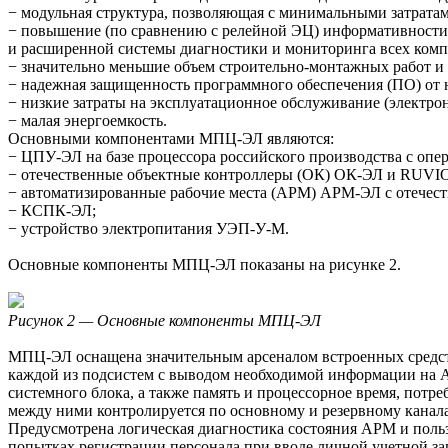
− модульная структура, позволяющая с минимальными затрата
− повышение (по сравнению с релейной ЭЦ) информативности 
и расширенной системы диагностики и мониторинга всех ко
− значительно меньшие объем строительно-монтажных работ и
− надежная защищенность программного обеспечения (ПО) от 
− низкие затраты на эксплуатационное обслуживание (электрон
− малая энергоемкость.
Основными компонентами МПЦ-ЭЛ являются:
− ЦПУ-ЭЛ на базе процессора российского производства с опе
− отечественные объектные контроллеры (ОК) ОК-ЭЛ и RUVI
− автоматизированные рабочие места (АРМ) АРМ-ЭЛ с отечес
− КСПК-ЭЛ;
− устройство электропитания УЭП-У-М.
Основные компоненты МПЦ-ЭЛ показаны на рисунке 2.
Рисунок 2 — Основные компоненты МПЦ-ЭЛ
МПЦ-ЭЛ оснащена значительным арсеналом встроенных средст
каждой из подсистем с выводом необходимой информации на А
системного блока, а также память и процессорное время, по
между ними контролируется по основному и резервному канал
Предусмотрена логическая диагностика состояния АРМ и польз
попытках регистрации персонала при вводе личной учетной за