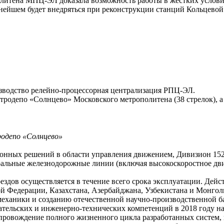
литена МПЦ-ЭЛ доказала возможность работы в жестких услови
льнейшем будет внедряться при реконструкции станций Кольцев
зводство релейно-процессорная централизация РПЦ-ЭЛ.
ктродепо «Солнцево» Московского метрополитена (38 стрелок), а 
одепо «Солнцево»
онных решений в области управления движением, Дивизион 15
истральные железнодорожные линии (включая высокоскоростное 
здов осуществляется в течение всего срока эксплуатации. Дейс
ой Федерации, Казахстана, Азербайджана, Узбекистана и Монгол
еханики и созданию отечественной научно-производственной ба
тельских и инженерно-технических компетенций в 2018 году на
сопровождение полного жизненного цикла разработанных систем,