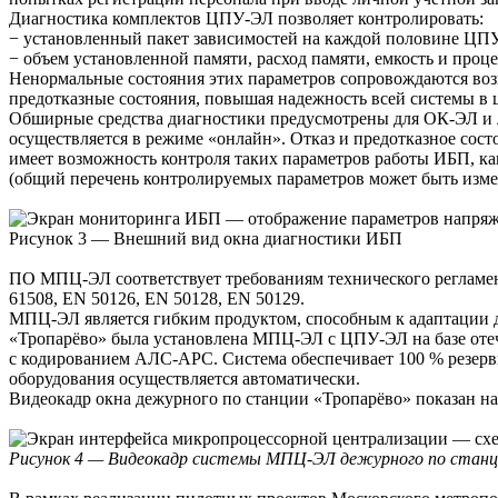
Диагностика комплектов ЦПУ-ЭЛ позволяет контролировать:
− установленный пакет зависимостей на каждой половине ЦПУ
− объем установленной памяти, расход памяти, емкость и проц
Ненормальные состояния этих параметров сопровождаются воз
предотказные состояния, повышая надежность всей системы в 
Обширные средства диагностики предусмотрены для ОК-ЭЛ и л
осуществляется в режиме «онлайн». Отказ и предотказное со
имеет возможность контроля таких параметров работы ИБП, как:
(общий перечень контролируемых параметров может быть измен
Рисунок 3 — Внешний вид окна диагностики ИБП
ПО МПЦ-ЭЛ соответствует требованиям технического регламен
61508, EN 50126, EN 50128, EN 50129.
МПЦ-ЭЛ является гибким продуктом, способным к адаптации дл
«Тропарёво» была установлена МПЦ-ЭЛ с ЦПУ-ЭЛ на базе оте
с кодированием АЛС-АРС. Система обеспечивает 100 % резе
оборудования осуществляется автоматически.
Видеокадр окна дежурного по станции «Тропарёво» показан на
Рисунок 4 — Видеокадр системы МПЦ-ЭЛ дежурного по станц