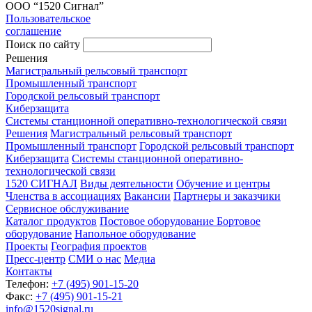
ООО “1520 Сигнал”
Пользовательское
соглашение
Поиск по сайту
Решения
Магистральный рельсовый транспорт
Промышленный транспорт
Городской рельсовый транспорт
Киберзащита
Системы станционной оперативно-технологической связи
Решения
Магистральный рельсовый транспорт
Промышленный транспорт
Городской рельсовый транспорт
Киберзащита
Системы станционной оперативно-
технологической связи
1520 СИГНАЛ
Виды деятельности
Обучение и центры
Членства в ассоциациях
Вакансии
Партнеры и заказчики
Сервисное обслуживание
Каталог продуктов
Постовое оборудование
Бортовое
оборудование
Напольное оборудование
Проекты
География проектов
Пресс-центр
СМИ о нас
Медиа
Контакты
Телефон:
+7 (495) 901-15-20
Факс:
+7 (495) 901-15-21
info@1520signal.ru