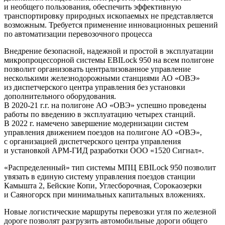
и необщего пользования, обеспечить эффективную
транспортировку природных ископаемых не представляется
возможным. Требуется применение инновационных решений
по автоматизации перевозочного процесса
Внедрение безопасной, надежной и простой в эксплуатации
микропроцессорной системы EBILock 950 на всем полигоне
позволит организовать централизованное управление
несколькими железнодорожными станциями АО «ОВЭ»
из диспетчерского центра управления без установки
дополнительного оборудования.
В 2020-21 г.г. на полигоне АО «ОВЭ» успешно проведены
работы по введению в эксплуатацию четырех станций.
В 2022 г. намечено завершение модернизации систем
управления движением поездов на полигоне АО «ОВЭ»,
с организацией диспетчерского центра управления
и установкой АРМ-ГИД разработки ООО «1520 Сигнал».
«Распределенный» тип системы МПЦ EBILock 950 позволит
увязать в единую систему управления поездов станции
Камышта 2, Бейские Копи, Углесборочная, Сорокаозерки
и Саяногорск при минимальных капитальных вложениях.
Новые логистические маршруты перевозки угля по железной
дороге позволят разгрузить автомобильные дороги общего