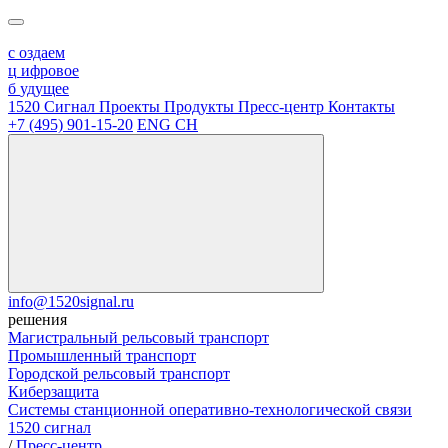
с
оздаем
ц
ифровое
б
удущее
1520 Сигнал
Проекты
Продукты
Пресс-центр
Контакты
+7 (495) 901-15-20
ENG
CH
info@1520signal.ru
решения
Магистральный рельсовый транспорт
Промышленный транспорт
Городской рельсовый транспорт
Киберзащита
Системы станционной оперативно-технологической связи
1520 сигнал
/
Пресс-центр