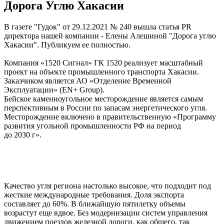
Дорога Углю Хакасии
В газете "Гудок" от 29.12.2021 № 240 вышла статья PR
директора нашей компании - Елены Алешиной "Дорога углю
Хакасии". Публикуем ее полностью.
Компания «1520 Сигнал» ГК 1520 реализует масштабный
проект на объекте промышленного транспорта Хакасии.
Заказчиком является АО «Отделение Временной
Эксплуатации» (EN+ Group).
Бейское каменноугольное месторождение является самым
перспективным в России по запасам энергетического угля.
Месторождение включено в правительственную «Программу
развития угольной промышленности РФ на период
до 2030 г».
Качество угля региона настолько высокое, что подходит под
жесткие международные требования. Доля экспорта
составляет до 60%. В ближайшую пятилетку объемы
возрастут еще вдвое. Без модернизации систем управления
движением поездов железной дороги, как общего, так