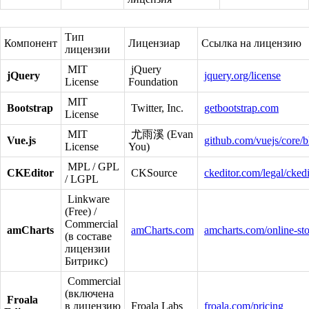
Тип
Компонент
Лицензиар
Ссылка на лицензию
лицензии
MIT
jQuery
jQuery
jquery.org/license
License
Foundation
MIT
Bootstrap
Twitter, Inc.
getbootstrap.com
License
MIT
尤雨溪 (Evan
Vue.js
github.com/vuejs/core
License
You)
MPL / GPL
CKEditor
CKSource
ckeditor.com/legal/ckedi
/ LGPL
Linkware
(Free) /
Commercial
amCharts
amCharts.com
amcharts.com/online-sto
(в составе
лицензии
Битрикс)
Commercial
(включена
Froala
в лицензию
Froala Labs
froala.com/pricing