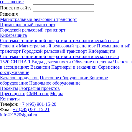
соглашение
Поиск по сайту
Решения
Магистральный рельсовый транспорт
Промышленный транспорт
Городской рельсовый транспорт
Киберзащита
Системы станционной оперативно-технологической связи
Решения
Магистральный рельсовый транспорт
Промышленный
транспорт
Городской рельсовый транспорт
Киберзащита
Системы станционной оперативно-технологической связи
1520 СИГНАЛ
Виды деятельности
Обучение и центры
Членства
в ассоциациях
Вакансии
Партнеры и заказчики
Сервисное
обслуживание
Каталог продуктов
Постовое оборудование
Бортовое
оборудование
Напольное оборудование
Проекты
География проектов
Пресс-центр
СМИ о нас
Медиа
Контакты
Телефон:
+7 (495) 901-15-20
Факс:
+7 (495) 901-15-21
info@1520signal.ru