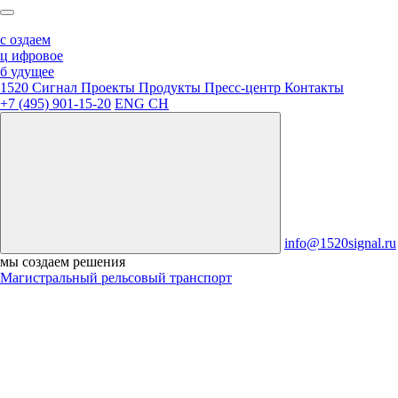
с
оздаем
ц
ифровое
б
удущее
1520 Сигнал
Проекты
Продукты
Пресс-центр
Контакты
+7 (495) 901-15-20
ENG
CH
info@1520signal.ru
мы создаем решения
Магистральный рельсовый транспорт