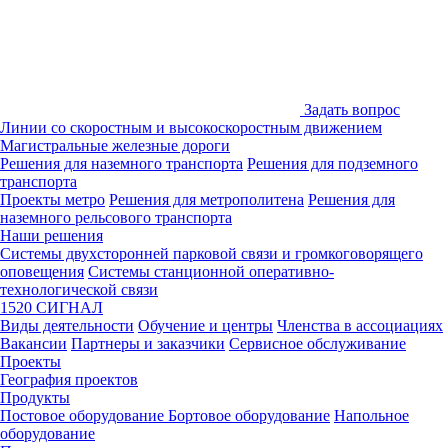
Задать вопрос
Линии со скоростным и высокоскоростным движением
Магистральные железные дороги
Решения для наземного транспорта
Решения для подземного
транспорта
Проекты метро
Решения для метрополитена
Решения для
наземного рельсового транспорта
Наши решения
Системы двухсторонней парковой связи и громкоговорящего
оповещения
Системы станционной оперативно-
технологической связи
1520 СИГНАЛ
Виды деятельности
Обучение и центры
Членства в ассоциациях
Вакансии
Партнеры и заказчики
Сервисное обслуживание
Проекты
География проектов
Продукты
Постовое оборудование
Бортовое оборудование
Напольное
оборудование