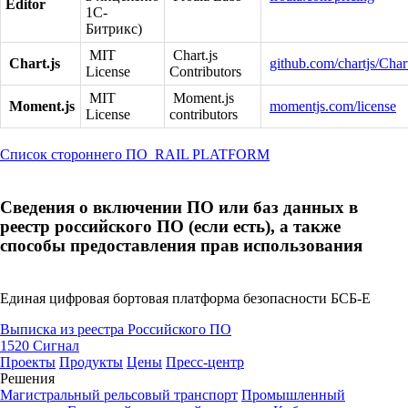
Editor
1С-
Битрикс)
MIT
Chart.js
Chart.js
github.com/chartjs/Cha
License
Contributors
MIT
Moment.js
Moment.js
momentjs.com/license
License
contributors
Список стороннего ПО_RAIL PLATFORM
Сведения о включении ПО или баз данных в
реестр российского ПО (если есть), а также
способы предоставления прав использования
Единая цифровая бортовая платформа безопасности БСБ-Е
Выписка из реестра Российского ПО
1520 Сигнал
Проекты
Продукты
Цены
Пресс-центр
Решения
Магистральный рельсовый транспорт
Промышленный