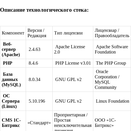
Описание технологического стека:
Версия /
Лицензиар /
Компонент
Тип лицензии
Редакция
Правообладатель
Веб-
Apache License
Apache Software
сервер
2.4.63
2.0
Foundation
(Apache)
PHP
8.4.6
PHP License v3.01
The PHP Group
Oracle
База
Corporation /
данных
8.0.34
GNU GPL v2
MySQL
(MySQL)
Community
ОС
Сервера
5.10.196
GNU GPL v2
Linux Foundation
(Linux)
Проприетарная /
CMS 1С-
Простая
ООО «1С-
«Стандарт»
Битрикс
неисключительная
Битрикс»
лицензия