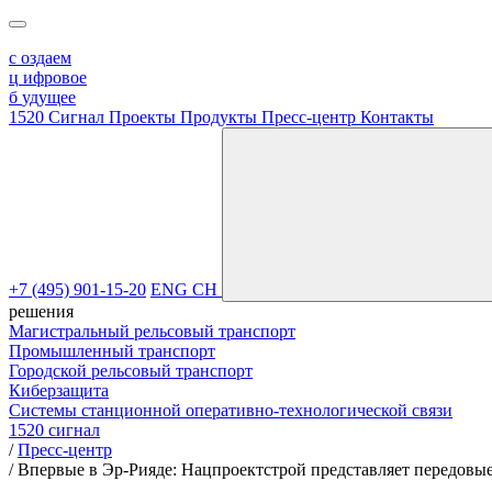
с
оздаем
ц
ифровое
б
удущее
1520 Сигнал
Проекты
Продукты
Пресс-центр
Контакты
+7 (495) 901-15-20
ENG
CH
решения
Магистральный рельсовый транспорт
Промышленный транспорт
Городской рельсовый транспорт
Киберзащита
Системы станционной оперативно-технологической связи
1520 сигнал
/
Пресс-центр
/
Впервые в Эр-Рияде: Нацпроектстрой представляет передов