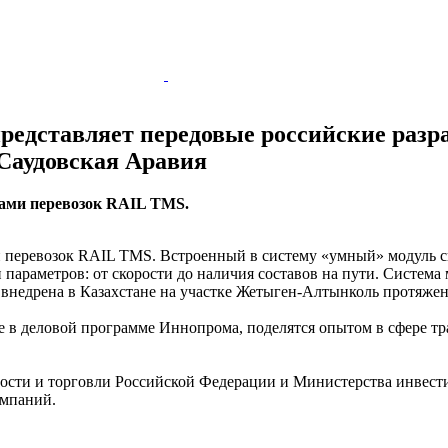
редставляет передовые российские разр
аудовская Аравия
сами перевозок RAIL TMS.
и перевозок RAIL TMS. Встроенный в систему «умный» модуль сп
араметров: от скорости до наличия составов на пути. Система 
о внедрена в Казахстане на участке Жетыген-Алтынколь протяже
е в деловой программе Иннопрома, поделятся опытом в сфере тр
ти и торговли Российской Федерации и Министерства инвестиц
омпаний.