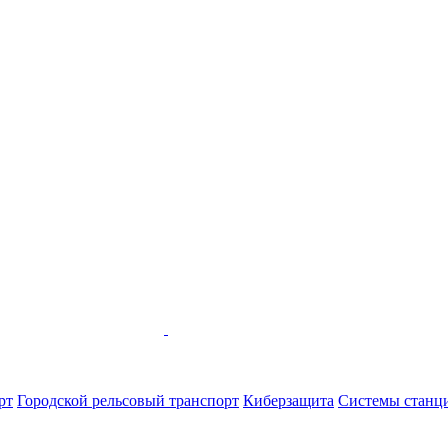
рт
Городской рельсовый транспорт
Киберзащита
Системы станци