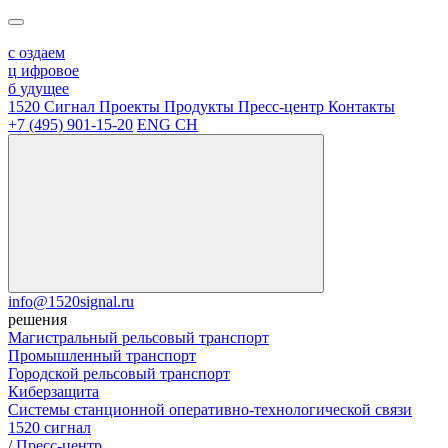
с
оздаем
ц
ифровое
б
удущее
1520 Сигнал
Проекты
Продукты
Пресс-центр
Контакты
+7 (495) 901-15-20
ENG
CH
info@1520signal.ru
решения
Магистральный рельсовый транспорт
Промышленный транспорт
Городской рельсовый транспорт
Киберзащита
Системы станционной оперативно-технологической связи
1520 сигнал
/
Пресс-центр