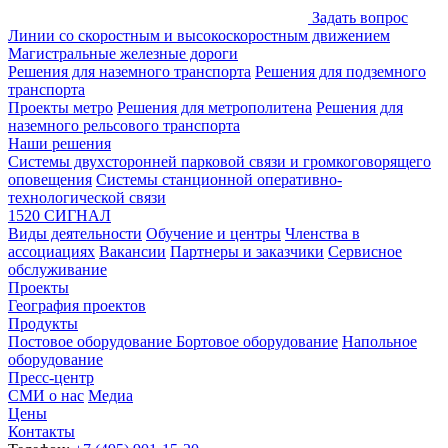
Задать вопрос
Линии со скоростным и высокоскоростным движением
Магистральные железные дороги
Решения для наземного транспорта
Решения для подземного
транспорта
Проекты метро
Решения для метрополитена
Решения для
наземного рельсового транспорта
Наши решения
Системы двухсторонней парковой связи и громкоговорящего
оповещения
Системы станционной оперативно-
технологической связи
1520 СИГНАЛ
Виды деятельности
Обучение и центры
Членства в
ассоциациях
Вакансии
Партнеры и заказчики
Сервисное
обслуживание
Проекты
География проектов
Продукты
Постовое оборудование
Бортовое оборудование
Напольное
оборудование
Пресс-центр
СМИ о нас
Медиа
Цены
Контакты