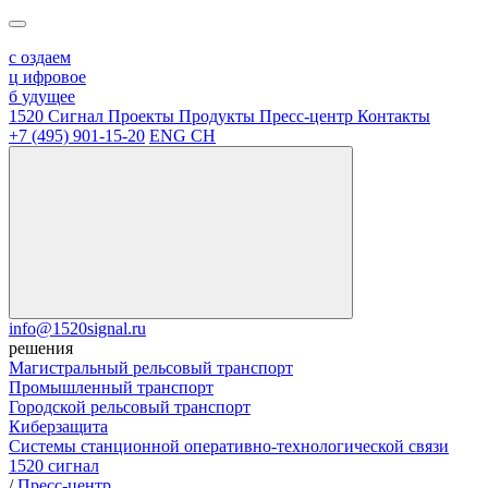
с
оздаем
ц
ифровое
б
удущее
1520 Сигнал
Проекты
Продукты
Пресс-центр
Контакты
+7 (495) 901-15-20
ENG
CH
info@1520signal.ru
решения
Магистральный рельсовый транспорт
Промышленный транспорт
Городской рельсовый транспорт
Киберзащита
Системы станционной оперативно-технологической связи
1520 сигнал
/
Пресс-центр