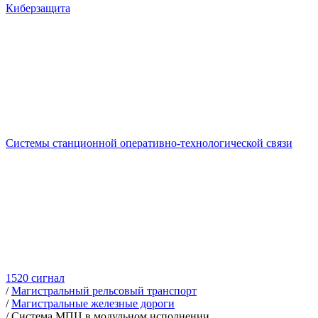
Киберзащита
Системы станционной оперативно-технологической связи
1520 сигнал
/
Магистральный рельсовый транспорт
/
Магистральные железные дороги
/
Система МПЦ в модульном исполнении