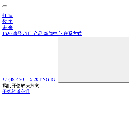
打
造
数
字
未
来
1520 信号
项目
产品
新闻中心
联系方式
+7 (495) 901-15-20
ENG
RU
我们开创解决方案
干线轨道交通