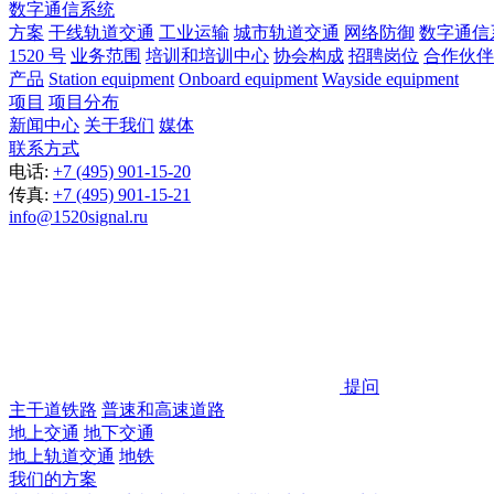
数字通信系统
方案
干线轨道交通
工业运输
城市轨道交通
网络防御
数字通信
1520 号
业务范围
培训和培训中心
协会构成
招聘岗位
合作伙伴
产品
Station equipment
Onboard equipment
Wayside equipment
项目
项目分布
新闻中心
关于我们
媒体
联系方式
电话:
+7 (495) 901-15-20
传真:
+7 (495) 901-15-21
info@1520signal.ru
提问
主干道铁路
普速和高速道路
地上交通
地下交通
地上轨道交通
地铁
我们的方案