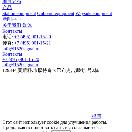
项目分布
产品
Station equipment
Onboard equipment
Wayside equipment
新闻中心
关于我们
媒体
Контакты
电话:
+7 (495) 901-15-20
传真:
+7 (495) 901-15-21
info@1520signal.ru
Контакты
+7 (495) 901-15-20
info@1520signal.ru
129344
,
莫斯科
,
市廖特奇卡巴布史吉娜街1号2栋
提问
Этот сайт использует cookie для улучшения работы.
Продолжая использовать сайт, вы соглашаетесь с