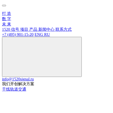
打
造
数
字
未
来
1520 信号
项目
产品
新闻中心
联系方式
+7 (495) 901-15-20
ENG
RU
info@1520signal.ru
我们开创解决方案
干线轨道交通